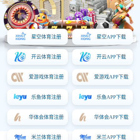
环境下依旧稳定可用。
安全是基础保障。我们引入多重加密机制、AI 风控体
系与实时监测模块，自动识别潜在异常操作，保护用
户数据与平台系统稳定。 所有信息传输均通过银行级
加密协议处理，确保每一次使用都安全可靠。
在服务方面，bet怎么样 设有 24 小时客服中心，提
供多语言即时响应。 同时平台构建智能化数据处理系
统，实现快速响应与高效反馈，让用户在赛事期间享
受流畅操作体验。
全终端兼容接入
不论是手机、平板还是电脑，bet怎么样 可自动
适配设备，实现多端同步使用，无需额外安装，
即开即用。