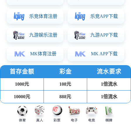
葡萄牙体育边锋阿利松-桑托斯永久签下。这笔交易经
过数周的谈判尘埃落定，标志着这位24岁的葡萄牙边
锋彻底告别葡超赛场，开启意甲生涯的新篇章。阿利
松-桑托斯凭借在租借期间的出色表现赢得了那不勒斯
高层的信任，此番买断不仅稳固了球队的边路配置，
也为未来战术布局增添了重要砝码。