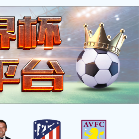
注册入口
赛事与数据服务
持
APP下载
与
网页使用
，每日同步更新
握比赛节奏。