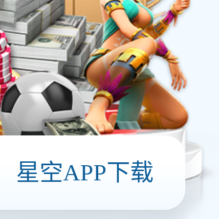
1圈至第16圈期间，轮胎表面温度始终稳
，峰值甚至超过115度，导致抓地力急剧流
轮胎侧向滑动产生的额外热量。更关键的
子结构不至于过度热降解，从而延缓了性能衰
雷兹的GPS数据揭示了一个反直觉的选择：
虽然损失了约0.05秒的慢速弯角速度，
轮胎接触面更大，负荷分布更均匀，避免了
.8G左右，没有出现断崖式下跌，而他的