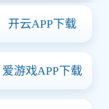
刻意放慢0.2秒，以降低轮胎的初始负
节奏，本质上是在保护轮胎的弹性模量，使
进力度，这反而让轮胎的橡胶分子处于持续
他能在软胎上多跑6圈而圈速不掉的核心逻
当F1进入轮胎管理决定胜负的时代，这种
许我们将见证一场关于“保胎”技术的军备