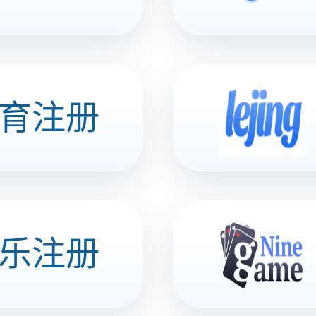
季遭遇锋线乏力困境，球队在关键...
接球投三分命
的一个关键动作，是确立了老将迈...
联系我们
快速导航
App下载
关于我们
upport@circle-7.com
隐私政策
用户协议
网站地图