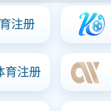
”之间找到黄金分割点
出独特的锯齿形波动。他在每一圈的前两个计时段（S1和S2）会
进，利用弯角间的全油门路段弥补前段损失。这种“前松后紧”的
损伤。数据专家指出，大多数车手倾向于在整圈中保持均匀的推
相当于给轮胎“间歇性减压”，让橡胶有时间恢复弹性，这正是
加持，而是热量控制、线路选择与节奏管理三者结合的精密工程。
手的技术天花板。未来，当更多车队开始解码他的操作细节时，或
，往往就是拉开积分榜差距的那一厘米。