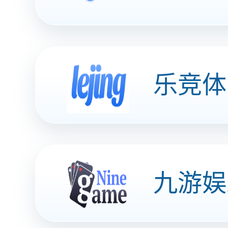
皇家马德里在本泽马离队后的首个赛
2026-06-08
森林狼重用康利后，爱德华兹
明尼苏达森林狼本赛季在阵容调整上
2026-07-24
bet怎么样
bet在线登录官网-bet（中国）
✔eson推荐🌈「2026好运滚滚」已
s
完成公开认证备案✅ 成立于2008年
12月，注册资金6500万，是一家生产
各类互联网平台产品的开发厂家，是
一家集科研、生产、销售为一体的互
联网平台产品企业。bet在线登录官