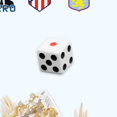
首页
/
体育新闻
乱，最终以稳健的姿态冲线。当其他车手在
引发了围场内对轮胎管理技术的深度探讨。